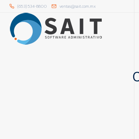
(653) 534-8800
ventas@sait.com.mx
C