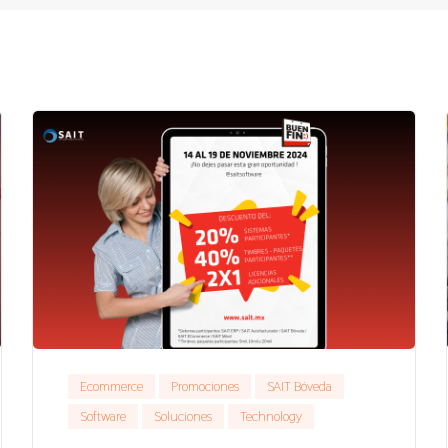
Ecommerce
Promociones
SAIT Bóveda
Software
Soluciones
Technology