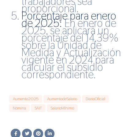
trabajadores sea
proporcional.
Porcentaje para enero
de 2025:
En enero de
2025, se aplicará un
porcentaje del 14.39%
sobre la Unidad de
Medida y Actualización
vigente en 2024 para
calcular el subsidio
correspondiente.
Aumento2025
AumentodeSalario
DiarioOficial
Nómina
SAIT
SalarioMinimo