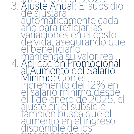
Ajuste Anual:
El subsidio
de ajustará
automáticamente cada
año para reflejar las
variaciones en el costo
de vida, asegurando que
el beneficiario
mantenga su valor real.
Aplicación Promocional
al Aumento del Salario
Mínimo:
Con el
incremento del 12% en
el salario mínimo desde
el 1 de enero de 2025, el
ajuste en el subsidio
también busca que el
aumento en el ingreso
disponible de los