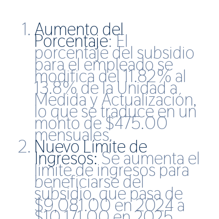
Aumento del
Porcentaje
: El
porcentaje del subsidio
para el empleado se
modifica del 11.82% al
13.8% de la Unidad a
Medida y Actualización,
lo que se traduce en un
monto de $475.00
mensuales.
Nuevo Límite de
Ingresos:
Se aumenta el
límite de ingresos para
beneficiarse del
subsidio, que pasa de
$9,081.00 en 2024 a
$10,171.00 en 2025.